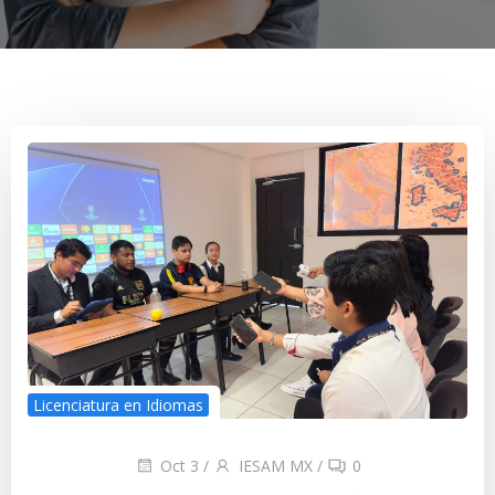
Licenciatura en Idiomas
Oct 3
/
IESAM MX
/
0