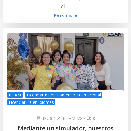
y […]
Read more
IESAM
Licenciatura en Comercio Internacional
Licenciatura en Idiomas
Dic 8
/
IESAM MX
/
0
Mediante un simulador, nuestros