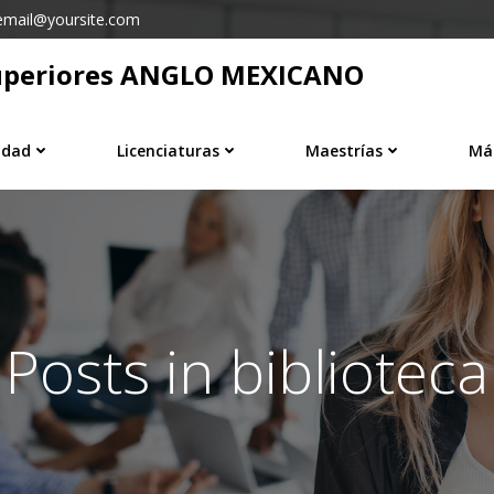
email@yoursite.com
 Superiores ANGLO MEXICANO
idad
Licenciaturas
Maestrías
Má
Posts in biblioteca