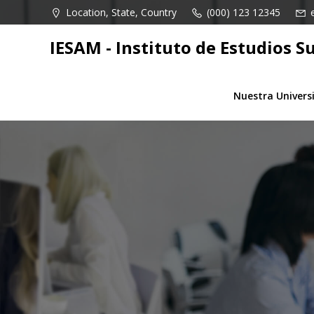
Saltar
Location, State, Country
(000) 123 12345
al
contenido
IESAM - Instituto de Estudios
Nuestra Univers