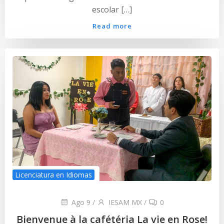
escolar […]
Read more
Licenciatura en Idiomas
Ago 9
/
IESAM MX
/
0
Bienvenue à la cafétéria La vie en Rose!