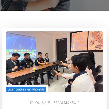
Licenciatura en Idiomas
Oct 3
/
IESAM MX
/
0