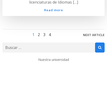
licenciaturas de Idiomas […]
Read more
Navegación
Nave
Página
Página
Página
Página
1
2
3
4
NEXT ARTICLE
por
por
Buscar:
las
las
Nuestra universidad
entradas
entr