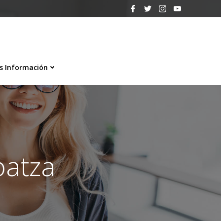
s Información
oatza