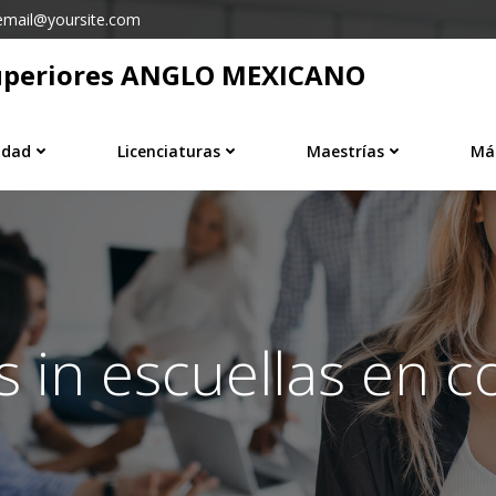
email@yoursite.com
 Superiores ANGLO MEXICANO
idad
Licenciaturas
Maestrías
Má
s in escuellas en c