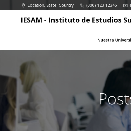
Saltar
Location, State, Country
(000) 123 12345
al
contenido
IESAM - Instituto de Estudios
Nuestra Univers
Post